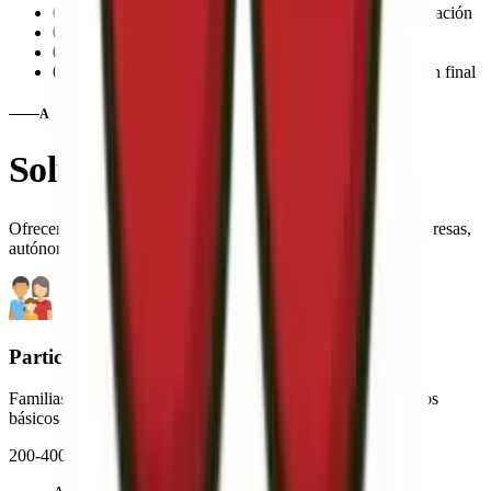
01
Nunca bajamos la potencia, megas, etc. sin tu autorización
02
Siempre mejoramos el precio y/o el servicio
03
Nunca te quedarás sin suministro ni cobertura
04
La comercializadora te contactará para la autorización final
A QUIÉN NOS DIRIGIMOS
Soluciones para
todos
Ofrecemos nuestros servicios tanto a particulares como a empresas,
autónomos y comunidades.
Particulares
Familias y personas que buscan reducir sus gastos en servicios
básicos del hogar.
200-400€
ahorro anual medio