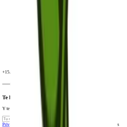
+15.000 clientes satisfechos
LLAMADA GRATUITA
Te llamamos gratis
Y te ayudamos a ahorrar hasta un
30%
He leído y acepto la
Política de
Privacidad
y consiento expresamente que Cerecilla, S.L. trate mis