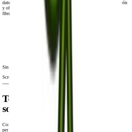
datos y me contacte por teléfono y email con llamadas, información
y ofertas comerciales sobre la contratación de luz, gas, telefonía,
fibra y seguros.
Solicitar llamada gratuita
Sin compromiso · Te asesoramos en menos de 24h
Scroll
NUESTROS SERVICIOS
Todo lo que necesitas,
en un
solo lugar
Comparamos entre más de 50 compañías para encontrar la tarifa
perfecta para ti. Gratis, sin compromiso y en menos de 24 horas.