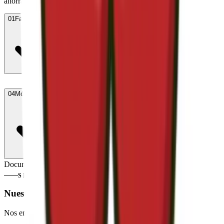
ahorrarte dinero.
01
Factura de luz
02
Factura de gas
03
Factura de teléfono
04
Móvil de contacto
05
Email de contacto
Documentos preparados
0
/
5
SIN SORPRESAS
Nuestras garantías
Nos encargamos de todo con total transparencia.