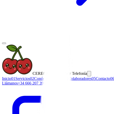
CERECILLA
Energía y Telefonía
Inicio
01
Servicios
02
Conócenos
03
Blog
04
Colaboradores
05
Contacto
0
Llámanos
+34 666 207 398