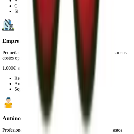
Ahorro inmediato
Gestión sencilla
Sin complicaciones
Empresas
Pequeñas, medianas y grandes empresas que desean optimizar sus
costes operativos.
1.000€+
ahorro anual medio
Reducción de costes
Análisis detallado
Soporte empresarial
Autónomos
Profesionales independientes que necesitan optimizar sus gastos.