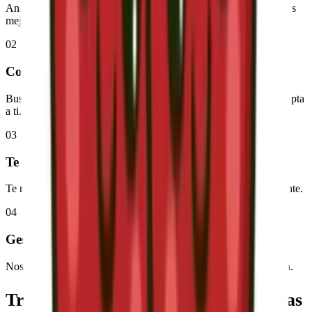
Analizamos tu consumo actual y tus necesidades para ofrecerte las
mejores opciones.
02
Comparamos por ti
Buscamos entre todas las ofertas del mercado la que mejor se adapta
a ti.
03
Te presentamos opciones
Te mostramos las mejores alternativas de forma clara y transparente.
04
Gestionamos el cambio
Nos encargamos de todo el proceso. Tú no tienes que hacer nada.
Trabajamos con las
mejores compañías