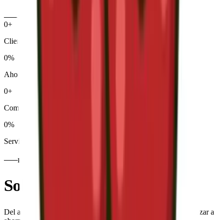
NUESTROS PARTNERS
0
+
Clientes satisfechos
0
%
Ahorro medio
0
+
Compañías comparadas
0
%
Servicio gratuito
PROCESO SENCILLO
Solo necesitamos
esto
Del actual titular solo necesitamos estos documentos para empezar a