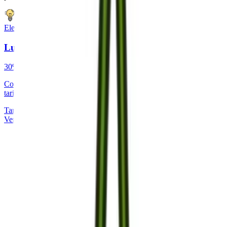
Electricidad
Luz
30%
ahorro medio
Compara y ahorra en tu factura de electricidad con las mejores
tarifas del mercado.
Tarifa fija o indexada
Optimización de potencia
Ver detalles del servicio