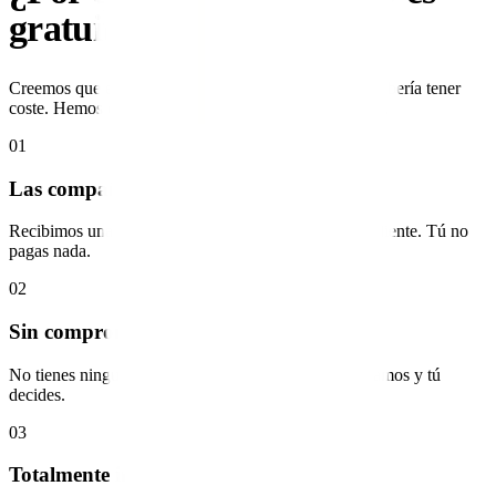
gratuito
?
Creemos que el acceso a un buen asesoramiento no debería tener
coste. Hemos diseñado un modelo donde todos ganan.
01
Las compañías nos pagan
Recibimos una comisión de las compañías por cada cliente. Tú no
pagas nada.
02
Sin compromisos
No tienes ninguna obligación de contratar. Te asesoramos y tú
decides.
03
Totalmente imparciales