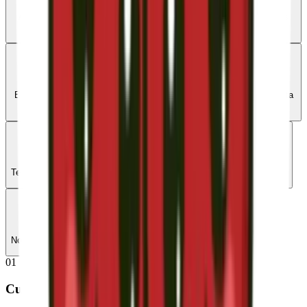
Analizamos tu consumo actual y tus necesidades para ofrecerte las
mejores opciones.
02
Comparamos por ti
Buscamos entre todas las ofertas del mercado la que mejor se adapta
a ti.
03
Te presentamos opciones
Te mostramos las mejores alternativas de forma clara y transparente.
04
Gestionamos el cambio
Nos encargamos de todo el proceso. Tú no tienes que hacer nada.
01
Cuéntanos tu situación