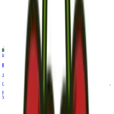
Internet
Fibra
35%
ahorro medio
Conexión de alta velocidad al mejor precio para tu hogar o negocio.
Fibra hasta 1 Gbps
Packs con móvil y TV
Ver detalles del servicio