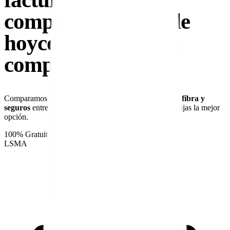
complicaciones
desde
hoy
con Cerecilla
sin
complicaciones
Comparamos las mejores tarifas de
luz, gas, telefonía, fibra y
seguros
entre más de 50 compañías para que tú solo elijas la mejor
opción.
100% Gratuito
Independiente
+50 Compañías
L
S
M
A