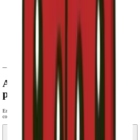
CÓMO FUNCIONA
Ahorrar es
más fácil
de lo que
piensas
En solo 4 pasos te ayudamos a optimizar tus facturas sin
complicaciones.
01
Cuéntanos tu situación