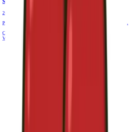
Seguros
20%
ahorro medio
Protege lo que más importa con las mejores coberturas del mercado.
Coberturas a medida
Comparativa imparcial
Ver detalles del servicio