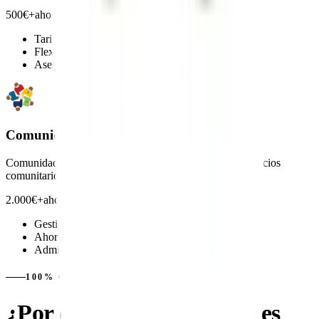
500€+
ahorro anual medio
Tarifas especiales
Flexibilidad total
Asesoramiento fiscal
Comunidades
Comunidades de propietarios que buscan ahorrar en servicios
comunitarios.
2.000€+
ahorro anual medio
Gestión centralizada
Ahorro conjunto
Administración fácil
100% GRATIS
¿Por qué nuestro servicio es