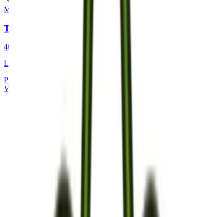
Móvil
Telefonía
40%
ahorro medio
Las mejores ofertas en telefonía móvil con los operadores líderes.
Planes flexibles
Portabilidad guiada
Ver detalles del servicio