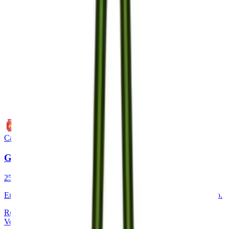
Calefacción
Gas
25%
ahorro medio
Encuentra la tarifa de gas natural que mejor se adapte a tu consumo.
Revisión de consumo anual
Ofertas combinadas
Ver detalles del servicio