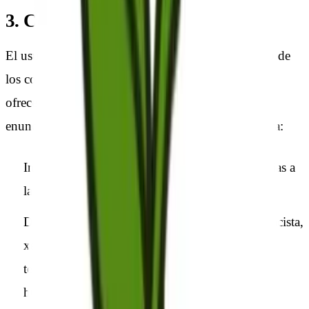
3. Condiciones de Uso
El usuario se compromete a hacer un uso adecuado de
los contenidos y servicios que CERECILLA, S.L.
ofrece a través de su sitio web y, con carácter
enunciativo pero no limitativo, a no emplearlos para:
Incurrir en actividades ilícitas, ilegales o contrarias a
la buena fe y al orden público.
Difundir contenidos o propaganda de carácter racista,
xenófobo, pornográfico-ilegal, de apología del
terrorismo o atentatorio contra los derechos
humanos.