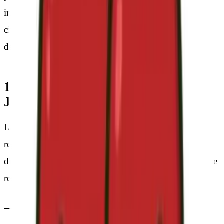
indebida de su portal ejerciendo todas las acciones
civiles y penales que le puedan corresponder en
derecho.
10. Legislación Aplicable y
Jurisdicción
La relación entre CERECILLA, S.L. y el usuario se
regirá por la normativa española vigente. Todas las
disputas y reclamaciones derivadas de este aviso legal se
resolverán por los juzgados y tribunales de Barcelona.
COMPARADOR INDEPENDIENTE