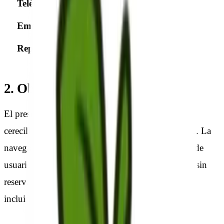
Teléfono:
+34 666 207 398
Email:
laia.castella@cerecilla.com
Representante:
Laia Castella Prim
2. Objeto
El presente aviso legal regula el uso del sitio web
cerecilla.com, del que es titular CERECILLA, S.L. La
navegación por el sitio web atribuye la condición de
usuario del mismo e implica la aceptación plena y sin
reservas de todas y cada una de las disposiciones
incluidas en este Aviso Legal.