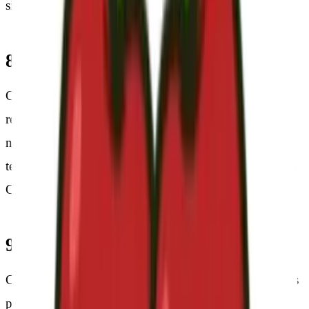
sitios de Internet.
8. Derecho de Exclusión
CERECILLA, S.L. se reserva el derecho a denegar o
retirar el acceso a portal y/o los servicios ofrecidos sin
necesidad de preaviso, a instancia propia o de un
tercero, a aquellos usuarios que incumplan las presentes
Condiciones Generales de Uso.
9. Generalidades
CERECILLA, S.L. perseguirá el incumplimiento de las
presentes condiciones así como cualquier utilización