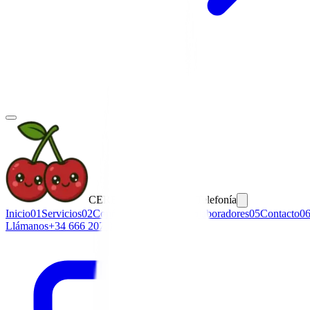
CERECILLA
Energía y Telefonía
Inicio
01
Servicios
02
Conócenos
03
Blog
04
Colaboradores
05
Contacto
0
Llámanos
+34 666 207 398