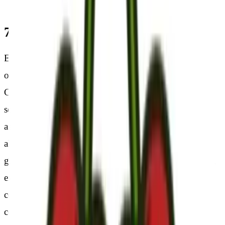
7. Enlaces
En el caso de que en el sitio web se dispusiesen enlaces
o hipervínculos hacia otros sitios de Internet,
CERECILLA, S.L. no ejercerá ningún tipo de control
sobre dichos sitios y contenidos. En ningún caso
asumirá responsabilidad alguna por los contenidos de
algún enlace perteneciente a un sitio web ajeno, ni
garantizará la disponibilidad técnica, calidad, fiabilidad,
exactitud, amplitud, veracidad, validez y
constitucionalidad de cualquier material o información
contenida en ninguno de dichos hipervínculos u otros