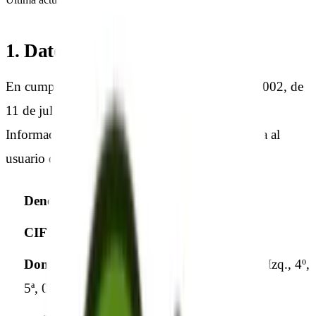
1. Datos Identificativos
En cumplimiento del artículo 10 de la Ley 34/2002, de
11 de julio, de Servicios de la Sociedad de la
Información y Comercio Electrónico, se informa al
usuario de los datos del titular:
Denominación social:
CERECILLA, S.L.
CIF:
B05406822
Domicilio social:
C/ Lope de Vega, 10, Esc. Izq., 4º,
5ª, 08005 Barcelona