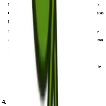
Provocar daños en los sistemas físicos y lógicos de
CERECILLA, S.L., de sus proveedores o de terceras
personas.
Introducir o difundir en la red virus informáticos o
cualesquiera otros sistemas físicos o lógicos que sean
susceptibles de provocar los daños anteriormente
mencionados.
Intentar acceder y, en su caso, utilizar las cuentas de
correo electrónico de otros usuarios y modificar o
manipular sus mensajes.
4. Propiedad Intelectual e Industrial