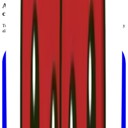
Ahorrar en tus facturas,
sin
complicaciones
.
Tu aliado independiente para ahorrar en energía, telefonía, seguros y
alarmas. Servicio 100% gratuito.