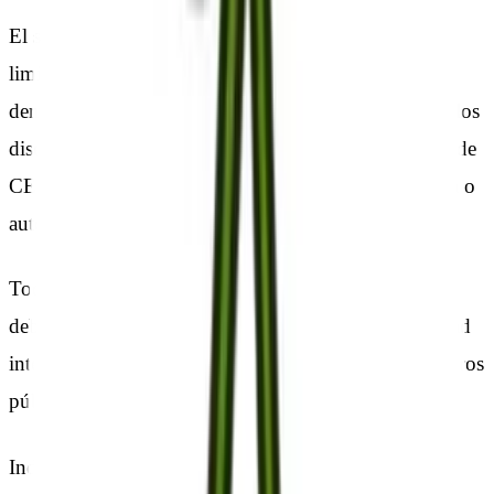
El sitio web, incluyendo a título enunciativo pero no
limitativo su programación, edición, compilación y
demás elementos necesarios para su funcionamiento, los
diseños, logotipos, texto y/o gráficos, son propiedad de
CERECILLA, S.L. o, en su caso, dispone de licencia o
autorización expresa por parte de los autores.
Todos los contenidos del sitio web se encuentran
debidamente protegidos por la normativa de propiedad
intelectual e industrial, así como inscritos en los registros
públicos correspondientes.
Independientemente de la finalidad para la que fueran