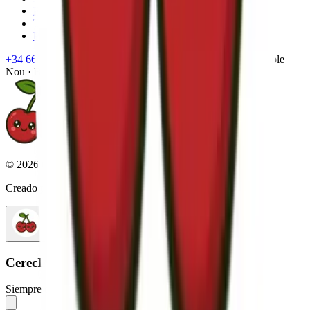
Política de Privacidad
Términos y Condiciones
Política de Cookies
+34 666 207 398
info@cerecilla.com
C/ Lope de Vega 10, Poble
Nou · Barcelona 08005
©
2026
Cerecilla. Todos los derechos reservados.
Creado por XenaCode
CerecIA
Siempre disponible