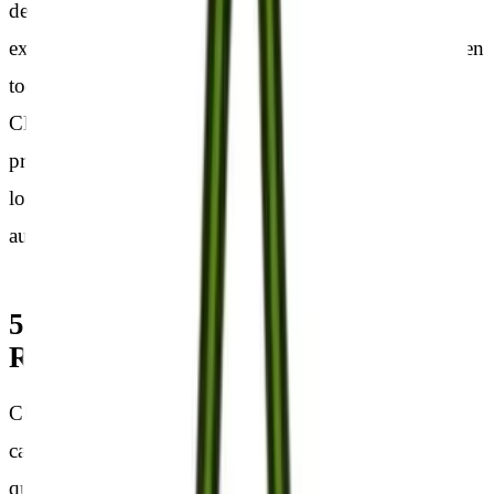
destinados, la reproducción total o parcial, uso,
explotación, distribución y comercialización, requiere en
todo caso de la autorización escrita previa por parte de
CERECILLA, S.L. Cualquier uso no autorizado
previamente se considera un incumplimiento grave de
los derechos de propiedad intelectual o industrial del
autor.
5. Exclusión de Garantías y
Responsabilidad
CERECILLA, S.L. no se hace responsable, en ningún
caso, de los daños y perjuicios de cualquier naturaleza
que pudieran ocasionar, a título enunciativo: errores u