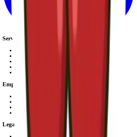
Servicios
Energía Eléctrica
Gas Natural
Telefonía
Fibra Óptica
Seguros y Alarmas
Empresa
Conócenos
Blog
Colaboradores
Contacto
Legal
Aviso Legal