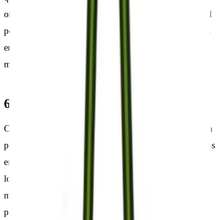
omisiones en los contenidos, falta de disponibilidad del
portal o la transmisión de virus o programas maliciosos
en los contenidos, a pesar de haber adoptado todas las
medidas tecnológicas necesarias para evitarlo.
6. Modificaciones
CERECILLA, S.L. se reserva el derecho de efectuar sin
previo aviso las modificaciones que considere oportunas
en su portal, pudiendo cambiar, suprimir o añadir tanto
los contenidos y servicios que se presten a través de la
misma como la forma en la que estos aparezcan
presentados o localizados en su portal.