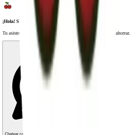
¡Hola! Soy CerecIA
Tu asistente virtual de Cerecilla. Estoy aquí para ayudarte a ahorrar.
Chatear con CerecIA
Respuesta instantánea con IA